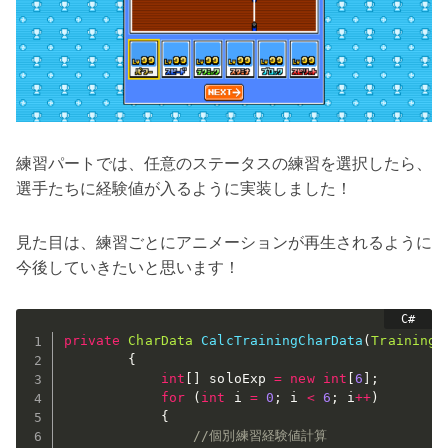
練習パートでは、任意のステータスの練習を選択したら、
選手たちに経験値が入るように実装しました！
見た目は、練習ごとにアニメーションが再生されるように
今後していきたいと思います！
private
CharData
CalcTrainingCharData
(
TrainingT
{
int
[
]
 soloExp 
=
new
int
[
6
]
;
for
(
int
 i 
=
0
;
 i 
<
6
;
 i
++
)
{
//個別練習経験値計算