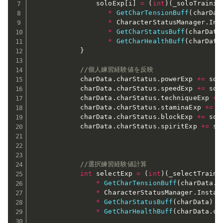
                soloExp
[
i
]
=
(
int
)
(
_soloTrainin
*
GetCharTensionBuff
(
charDat
*
 CharacterStatusManager
.
Ins
*
GetCharStatusBuff
(
charData
*
GetCharHealthBuff
(
charData
}
//個人練習経験値を反映
            charData
.
charStatus
.
powerExp 
+=
 sol
            charData
.
charStatus
.
speedExp 
+=
 sol
            charData
.
charStatus
.
techniqueExp 
+=
            charData
.
charStatus
.
staminaExp 
+=
 s
            charData
.
charStatus
.
blockExp 
+=
 sol
            charData
.
charStatus
.
spiritExp 
+=
 so
//選択練習経験値計算
int
 selectExp 
=
(
int
)
(
_selectTraini
*
GetCharTensionBuff
(
charData
.
c
*
 CharacterStatusManager
.
Instan
*
GetCharStatusBuff
(
charData
)
*
GetCharHealthBuff
(
charData
.
ch