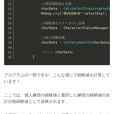
//選択経験値を反映
            charData 
=
CalcSelectTrainingExp
(
ch
            Debug
.
Log
(
"獲得経験値"
+
selectExp
)
;
//経験値をステータスに反映
            charData 
=
 CharacterStatusManager
.
I
//体力消費抽選
            charData 
=
LotteryHealth
(
charData
)
;
return
 charData
;
}
プログラムの一部ですが、こんな感じで経験値を計算して
います！
ここでは、個人練習の経験値と選択した練習の経験値の合
計が総経験値として反映されます。