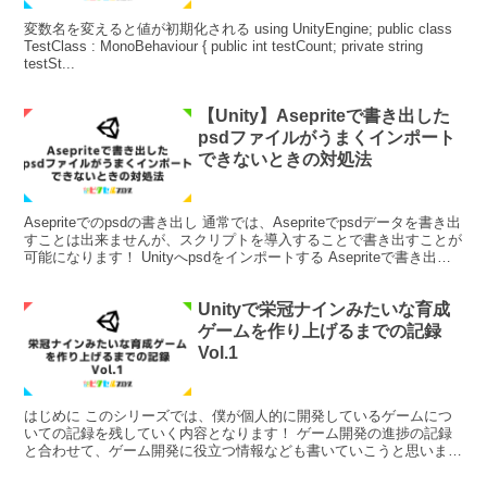
変数名を変えると値が初期化される using UnityEngine; public class
TestClass : MonoBehaviour { public int testCount; private string
testSt...
【Unity】Asepriteで書き出した
psdファイルがうまくインポート
できないときの対処法
Asepriteでのpsdの書き出し 通常では、Asepriteでpsdデータを書き出
すことは出来ませんが、スクリプトを導入することで書き出すことが
可能になります！ Unityへpsdをインポートする Asepriteで書き出し
たpsdデー...
Unityで栄冠ナインみたいな育成
ゲームを作り上げるまでの記録
Vol.1
はじめに このシリーズでは、僕が個人的に開発しているゲームにつ
いての記録を残していく内容となります！ ゲーム開発の進捗の記録
と合わせて、ゲーム開発に役立つ情報なども書いていこうと思いま
す！ どんなゲーム？ 一言でいうと、 高校バレーチームの...