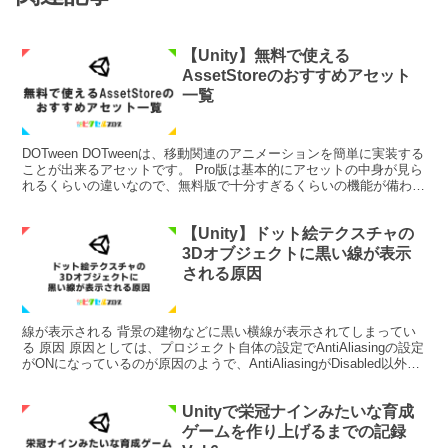
【Unity】無料で使える
AssetStoreのおすすめアセット
一覧
DOTween DOTweenは、移動関連のアニメーションを簡単に実装する
ことが出来るアセットです。 Pro版は基本的にアセットの中身が見ら
れるくらいの違いなので、無料版で十分すぎるくらいの機能が備わっ
ています。 Joystick Pack...
【Unity】ドット絵テクスチャの
3Dオブジェクトに黒い線が表示
される原因
線が表示される 背景の建物などに黒い横線が表示されてしまってい
る 原因 原因としては、プロジェクト自体の設定でAntiAliasingの設定
がONになっているのが原因のようで、AntiAliasingがDisabled以外の
ものになっている...
Unityで栄冠ナインみたいな育成
ゲームを作り上げるまでの記録