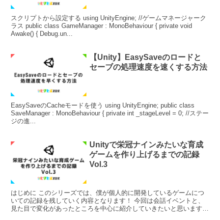
スクリプトから設定する using UnityEngine; //ゲームマネージャーク
ラス public class GameManager : MonoBehaviour { private void
Awake() { Debug.un...
【Unity】EasySaveのロードと
セーブの処理速度を速くする方法
EasySaveのCacheモードを使う using UnityEngine; public class
SaveManager : MonoBehaviour { private int _stageLevel = 0; //ステー
ジの進...
Unityで栄冠ナインみたいな育成
ゲームを作り上げるまでの記録
Vol.3
はじめに このシリーズでは、僕が個人的に開発しているゲームにつ
いての記録を残していく内容となります！ 今回は会話イベントと、
見た目で変化があったところを中心に紹介していきたいと思います。
進捗 選手の髪型を追加 まずは見た目で変わったとこ...