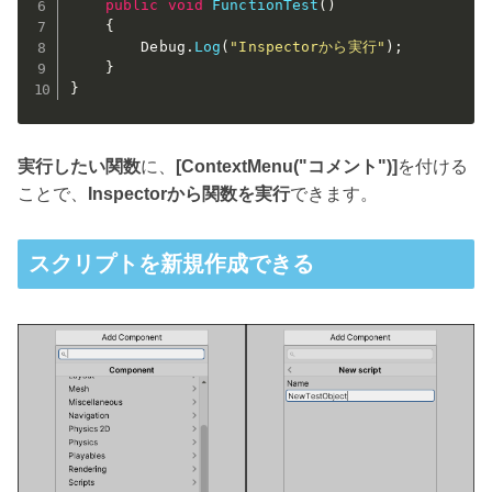
public
void
FunctionTest
(
)
{
        Debug
.
Log
(
"Inspectorから実行"
)
;
}
}
実行したい関数
に、
[ContextMenu("コメント")]
を付ける
ことで、
Inspectorから関数を実行
できます。
スクリプトを新規作成できる