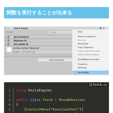
関数を実行することが出来る
using
 UnityEngine
;
public
class
TestA
:
MonoBehaviour
{
[
ContextMenu
(
"FunctionTest"
)
]