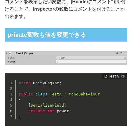
コメントを表示したい変数
に、
[Header("コメント")]
を付
けることで、
Inspectorの変数にコメント
を付けることが
出来ます。
private変数も値を変更できる
using
 UnityEngine
;
public
class
TestA
:
MonoBehaviour
{
[
SerializeField
]
private
int
 power
;
}