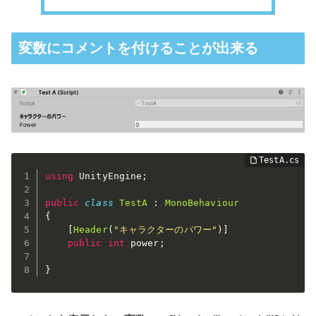
変数にコメントを付けることが出来る
using
 UnityEngine
;
public
class
TestA
:
MonoBehaviour
{
[
Header
(
"キャラクターのパワー"
)
]
public
int
 power
;
}