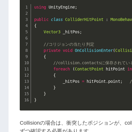
using
 UnityEngine
;
public
class
ColliderHitPoint
:
MonoBeha
{
Vector3
 _hitPos
;
//コリジョンの当たり判定
private
void
OnCollisionEnter
(
Collis
{
//collision.contactsに保存さ
foreach
(
ContactPoint
 hitPoint 
i
{
            _hitPos 
=
 hitPoint
.
point
;
}
}
}
Collisionの場合は、衝突したポジションが、col
ずつ確認する必要があります。