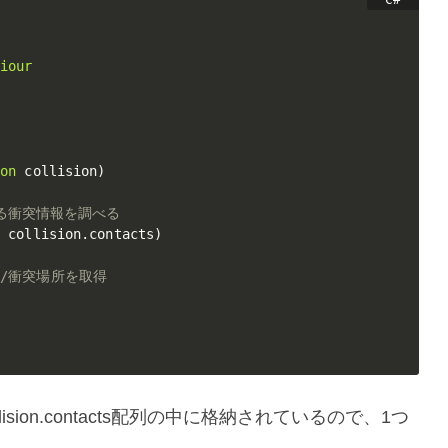
viour
ion
 collision
)
れている衝突情報を調べる
n
 collision
.
contacts
)
//衝突場所を取得
lision.contacts配列の中に格納されているので、1つ