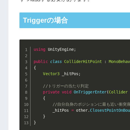
Triggerの場合
using
 UnityEngine
;
public
class
ColliderHitPoint
:
MonoBeha
{
Vector3
 _hitPos
;
//トリガーの当たり判定
private
void
OnTriggerEnter
(
Collider
{
//自分自身のポジションに最も近い衝突
        _hitPos 
=
 other
.
ClosestPointOnBo
}
}