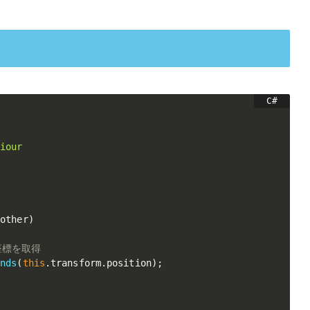
viour
 other
)
座標を取得
unds
(
this
.
transform
.
position
)
;